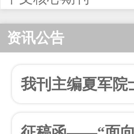
[下载次数：
10
] |[
0
] |[阅读次数：
3
]
资讯公告
融合IEC 61850
级备自投协同优
姚文俊;余文军;高蒙
我刊主编夏军院
江;
2026年06期 v.59;No.3
线阅读]
[
下载
1318K]
研究终身成就奖
征稿函——“面
[下载次数：
0
] |[